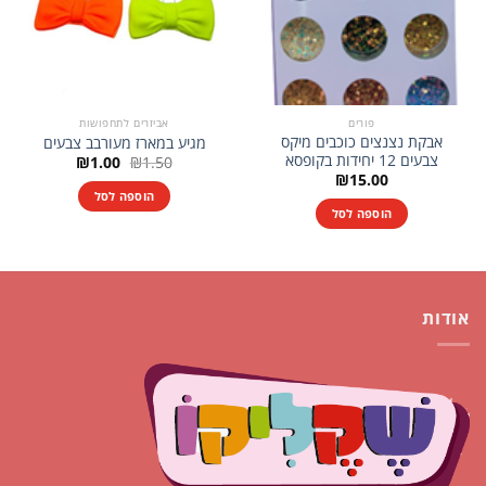
פורים
אביזרים לתחפושות
אבקת נצנצים כוכבים מיקס
מגיע במארז מעורבב צבעים
צבעים 12 יחידות בקופסא
המחיר
המחיר
₪
1.00
₪
1.50
המקורי
הנוכחי
₪
15.00
היה:
הוא:
הוספה לסל
₪1.00.
₪1.50.
הוספה לסל
אודות