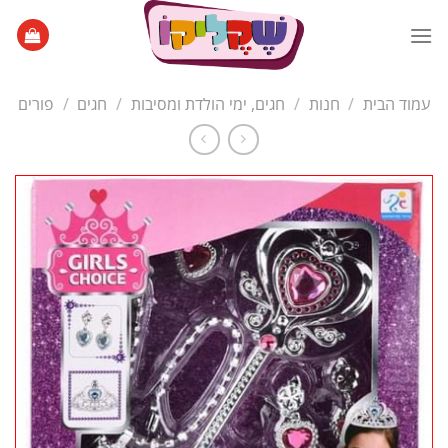
Ski
t
conten
עמוד הבית
/
חנות
/
חגים, ימי הולדת ומסיבות
/
חגים
/
פורים