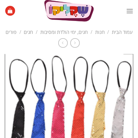
Ski
t
conten
עמוד הבית
/
חנות
/
חגים, ימי הולדת ומסיבות
/
חגים
/
פורים