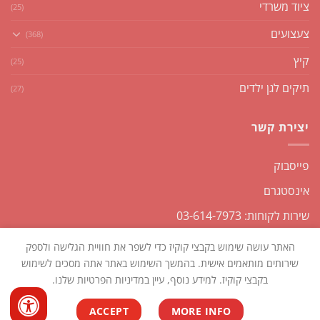
ציוד משרדי
(25)
צעצועים
(368)
קיץ
(25)
תיקים לגן ילדים
(27)
יצירת קשר
פייסבוק
אינסטגרם
שירות לקוחות: 03-614-7973
האתר עושה שימוש בקבצי קוקיז כדי לשפר את חוויית הגלישה ולספק
שירותים מותאמים אישית. בהמשך השימוש באתר אתה מסכים לשימוש
בקבצי קוקיז. למידע נוסף, עיין במדיניות הפרטיות שלנו.
כל הזכויות שמורות2026 ©
שקליקו
| נבנה ומנוהל על ידי
WEmanage -
ACCEPT
MORE INFO
ניהול אתרים