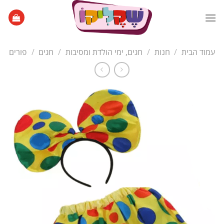
Ski
t
conten
עמוד הבית
/
חנות
/
חגים, ימי הולדת ומסיבות
/
חגים
/
פורים