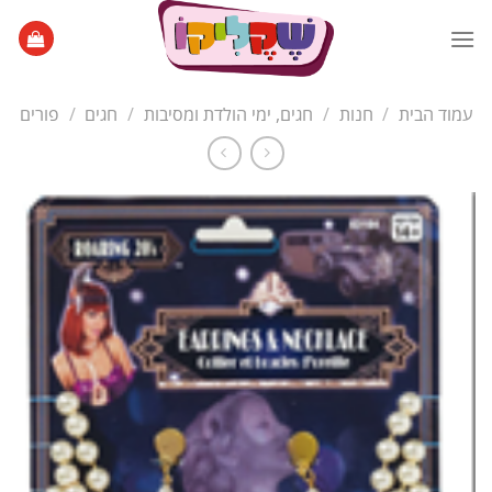
Ski
t
conten
עמוד הבית
/
חנות
/
חגים, ימי הולדת ומסיבות
/
חגים
/
פורים