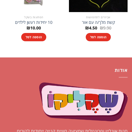
אביזרים לתחפושות
הפתעות בשקל
קשת מלך/ה עם אור
10 יחידות רעשן לילדים
המחיר
המחיר
₪
10.00
₪
4.50
₪
9.90
המקורי
הנוכחי
היה:
הוא:
הוספה לסל
הוספה לסל
₪4.50.
₪9.90.
אודות
חנות אונליין ופרונטלית שמציעה חוויית קנייה ייחודית להורים