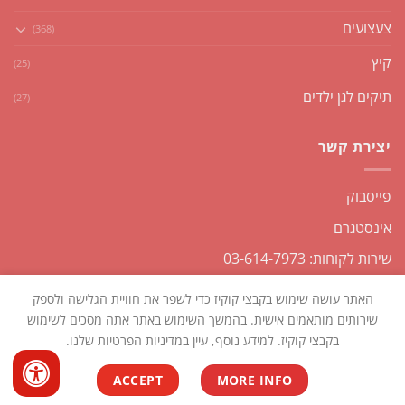
צעצועים
(368)
קיץ
(25)
תיקים לגן ילדים
(27)
יצירת קשר
פייסבוק
אינסטגרם
שירות לקוחות: 03-614-7973
האתר עושה שימוש בקבצי קוקיז כדי לשפר את חוויית הגלישה ולספק
שירותים מותאמים אישית. בהמשך השימוש באתר אתה מסכים לשימוש
בקבצי קוקיז. למידע נוסף, עיין במדיניות הפרטיות שלנו.
כל הזכויות שמורות2026 ©
שקליקו
| נבנה ומנוהל על ידי
WEmanage -
ACCEPT
MORE INFO
ניהול אתרים