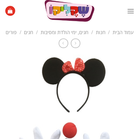
Ski
t
conten
עמוד הבית
/
חנות
/
חגים, ימי הולדת ומסיבות
/
חגים
/
פורים