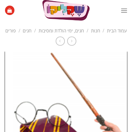
Ski
t
conten
עמוד הבית
/
חנות
/
חגים, ימי הולדת ומסיבות
/
חגים
/
פורים