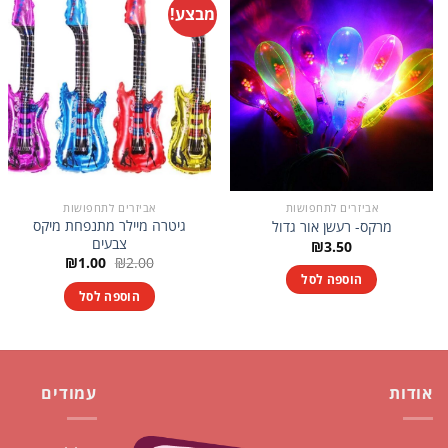
מבצע!
אביזרים לתחפושות
אביזרים לתחפושות
גיטרה מיילר מתנפחת מיקס
מרקס- רעשן אור גדול
צבעים
₪
3.50
המחיר
המחיר
₪
1.00
₪
2.00
המקורי
הנוכחי
הוספה לסל
היה:
הוא:
הוספה לסל
₪1.00.
₪2.00.
אודות
עמודים