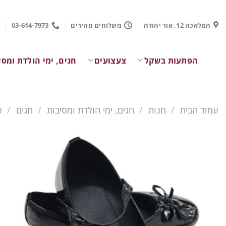
Ski
t
המלאכה 12, אור יהודה
משלוחים מהירים
03-614-7973
conten
הפתעות בשקל
צעצועים
חגים, ימי הולדת ומסי
עמוד הבית
/
חנות
/
חגים, ימי הולדת ומסיבות
/
חגים
/
פ