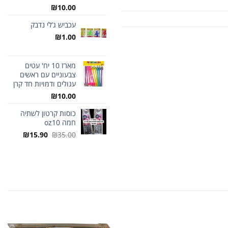
₪
10.00
עכביש ג’לי נדבק
₪
1.00
מארז 10 יח' עטים
צבעוניים עם ראשים
עגולים ודמויות חד קרן
₪
10.00
כוסות קרטון לשתיה
חמה oz10
המחיר
המחיר
₪
15.90
₪
35.00
המקורי
הנוכחי
היה:
הוא:
₪15.90.
₪35.00.