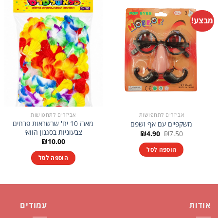
מבצע!
אביזרים לתחפושות
אביזרים לתחפושות
מארז 10 יח' שרשראות פרחים
משקפיים עם אף ושפם
צבעוניות בסגנון הוואי
המחיר
המחיר
₪
4.90
₪
7.50
המקורי
הנוכחי
₪
10.00
היה:
הוא:
הוספה לסל
₪4.90.
₪7.50.
הוספה לסל
אודות
עמודים