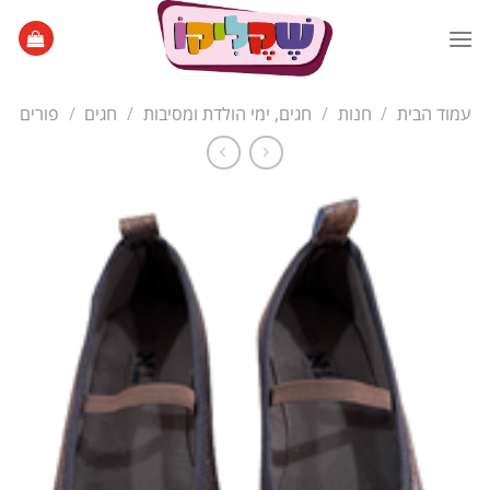
Ski
t
conten
עמוד הבית
/
חנות
/
חגים, ימי הולדת ומסיבות
/
חגים
/
פורים