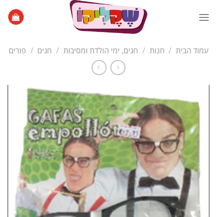
Ski
t
conten
עמוד הבית
/
חנות
/
חגים, ימי הולדת ומסיבות
/
חגים
/
פורים