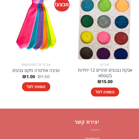
מבצע!
פורים
אביזרים לתחפושות
אבקת נצנצים זוהרים 12 יחידות
עניבה אולטרה מיקס צבעים
בקופסא
המחיר
המחיר
₪
1.00
₪
1.50
המקורי
הנוכחי
₪
15.00
היה:
הוא:
הוספה לסל
₪1.00.
₪1.50.
הוספה לסל
יצירת קשר
פייסבוק