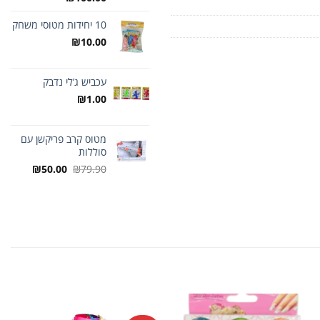
10 יחידות מטוסי משחק
₪
10.00
עכביש ג’לי נדבק
₪
1.00
מטוס קרב פריקשן עם
סוללות
המחיר
המחיר
₪
50.00
₪
79.90
המקורי
הנוכחי
היה:
הוא:
₪50.00.
₪79.90.