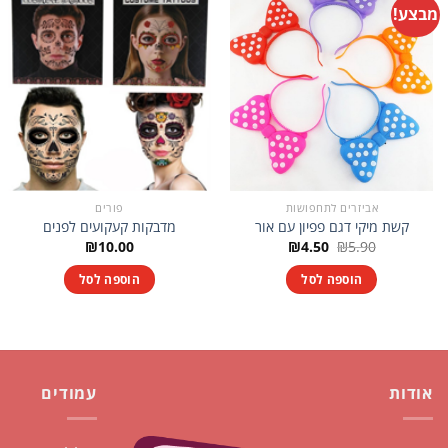
מבצע!
אביזרים לתחפושות
פורים
קשת מיקי דגם פפיון עם אור
מדבקות קעקועים לפנים
המחיר
המחיר
₪
10.00
₪
4.50
₪
5.90
המקורי
הנוכחי
היה:
הוא:
הוספה לסל
הוספה לסל
₪4.50.
₪5.90.
אודות
עמודים