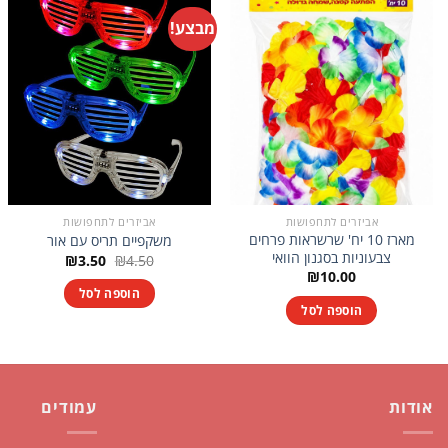
מבצע!
אביזרים לתחפושות
אביזרים לתחפושות
מארז 10 יח' שרשראות פרחים
משקפיים תריס עם אור
צבעוניות בסגנון הוואי
המחיר
המחיר
₪
3.50
₪
4.50
המקורי
הנוכחי
₪
10.00
היה:
הוא:
הוספה לסל
₪3.50.
₪4.50.
הוספה לסל
אודות
עמודים