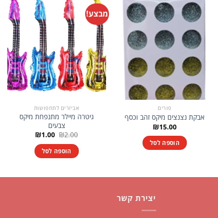
מבצע!
פורים
אביזרים לתחפושות
גיטרה מיילר מתנפחת מיקס
אבקת נצנצים מיקס זהב וכסף
צבעים
₪
15.00
המחיר
המחיר
₪
1.00
₪
2.00
המקורי
הנוכחי
הוספה לסל
היה:
הוא:
הוספה לסל
₪1.00.
₪2.00.
יצירת קשר