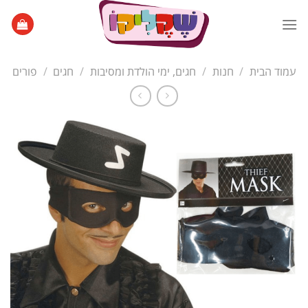
Ski
t
conten
עמוד הבית
/
חנות
/
חגים, ימי הולדת ומסיבות
/
חגים
/
פורים