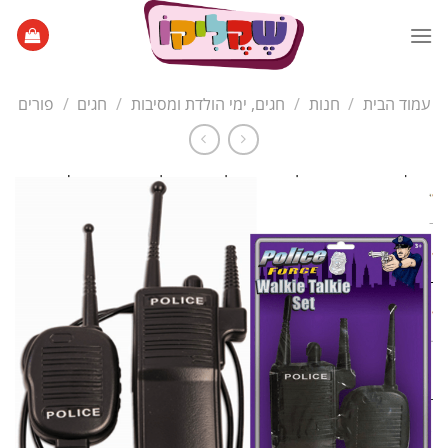
Ski
t
conten
עמוד הבית
/
חנות
/
חגים, ימי הולדת ומסיבות
/
חגים
/
פורים