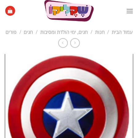
Ski
t
conten
עמוד הבית
/
חנות
/
חגים, ימי הולדת ומסיבות
/
חגים
/
פורים