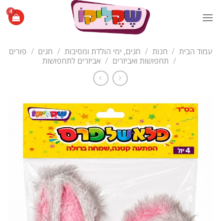
Ski
t
conten
עמוד הבית
/
חנות
/
חגים, ימי הולדת ומסיבות
/
חגים
/
פורים
/
תחפושות ואביזרים
/
אביזרים לתחפושות