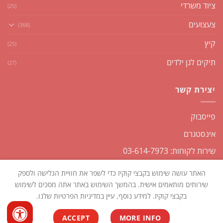
ציוד משרדי
(25)
צעצועים
(368)
קיץ
(25)
תיקים לגן ילדים
(27)
יצירת קשר
פייסבוק
אינסטגרם
שירות לקוחות: 03-614-7973
האתר עושה שימוש בקבצי קוקיז כדי לשפר את חוויית הגלישה ולספק
שירותים מותאמים אישית. בהמשך השימוש באתר אתה מסכים לשימוש
בקבצי קוקיז. למידע נוסף, עיין במדיניות הפרטיות שלנו.
כל הזכויות שמורות2026 ©
שקליקו
| נבנה ומנוהל על ידי
WEmanage -
ACCEPT
MORE INFO
ניהול אתרים