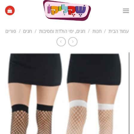
Ski
t
conten
עמוד הבית
/
חנות
/
חגים, ימי הולדת ומסיבות
/
חגים
/
פורים