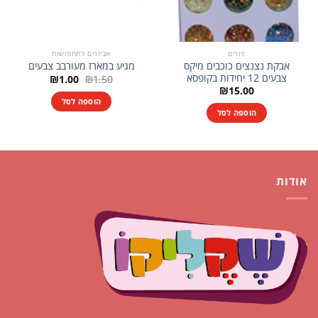
פורים
אביזרים לתחפושות
אבקת נצנצים כוכבים מיקס
מגיע במארז מעורבב צבעים
צבעים 12 יחידות בקופסא
המחיר
המחיר
₪
1.00
₪
1.50
המקורי
הנוכחי
₪
15.00
היה:
הוא:
הוספה לסל
₪1.00.
₪1.50.
הוספה לסל
אודות