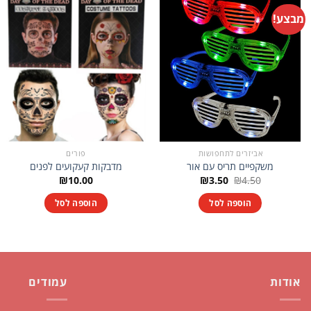
מבצע!
אביזרים לתחפושות
פורים
משקפיים תריס עם אור
מדבקות קעקועים לפנים
המחיר
המחיר
₪
10.00
₪
3.50
₪
4.50
המקורי
הנוכחי
היה:
הוא:
הוספה לסל
הוספה לסל
₪3.50.
₪4.50.
אודות
עמודים