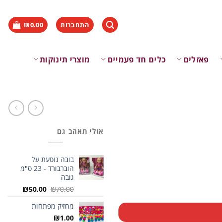
התחברות
0.00
₪
פאזלים
כלים חד פעמיים
מוצרי תינוקות
אולי תאהב גם
בובה נוסעת על
הוברבורד - 23 ס"מ
גובה
המחיר
המחיר
₪
50.00
₪
70.00
המקורי
הנוכחי
מחזיק מפתחות
היה:
הוא:
₪50.00.
₪70.00.
₪
1.00