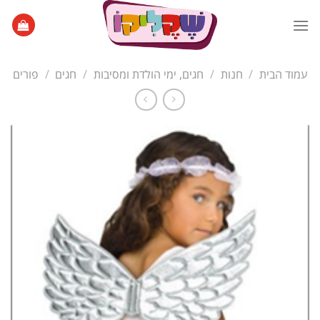
Ski
t
conten
עמוד הבית
/
חנות
/
חגים, ימי הולדת ומסיבות
/
חגים
/
פורים