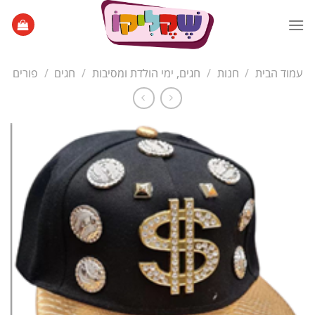
Ski
t
conten
עמוד הבית
/
חנות
/
חגים, ימי הולדת ומסיבות
/
חגים
/
פורים