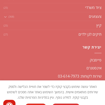
ציוד משרדי
(25)
צעצועים
(368)
קיץ
(25)
תיקים לגן ילדים
(27)
יצירת קשר
פייסבוק
אינסטגרם
שירות לקוחות: 03-614-7973
האתר עושה שימוש בקבצי קוקיז כדי לשפר את חוויית הגלישה ולספק
שירותים מותאמים אישית. בהמשך השימוש באתר אתה מסכים לשימוש
בקבצי קוקיז. למידע נוסף, עיין במדיניות הפרטיות שלנו.
כל הזכויות שמורות2026 ©
שקליקו
| נבנה ומנוהל על ידי
WEmanage -