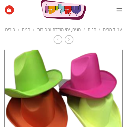
Ski
t
conten
עמוד הבית
/
חנות
/
חגים, ימי הולדת ומסיבות
/
חגים
/
פורים