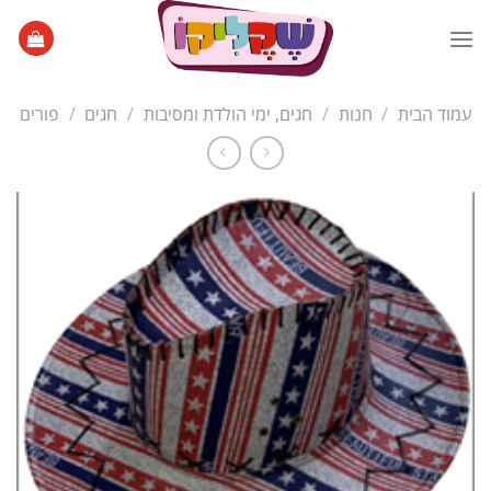
Ski
t
conten
עמוד הבית
/
חנות
/
חגים, ימי הולדת ומסיבות
/
חגים
/
פורים