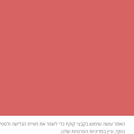
האתר עושה שימוש בקבצי קוקיז כדי לשפר את חוויית הגלישה ולספ
כל הזכויות שמורות2026 ©
שקליקו
| נבנה ומנוהל על ידי
WEmanage - ניהול אתרים
נוסף, עיין במדיניות הפרטיות שלנו.