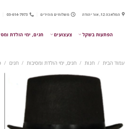
Ski
t
המלאכה 12, אור יהודה
משלוחים מהירים
03-614-7973
conten
הפתעות בשקל
צעצועים
חגים, ימי הולדת ומסי
עמוד הבית
/
חנות
/
חגים, ימי הולדת ומסיבות
/
חגים
/
פ