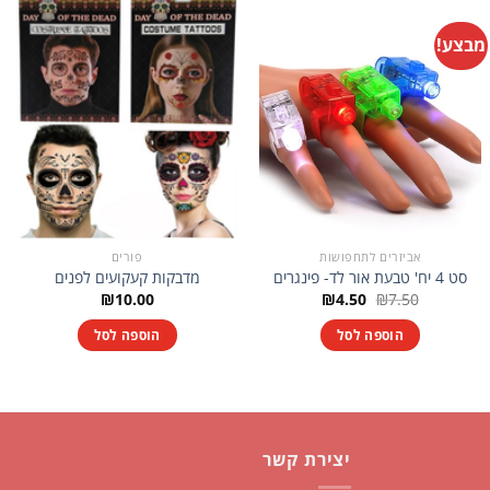
מבצע!
אביזרים לתחפושות
פורים
סט 4 יח' טבעת אור לד- פינגרים
מדבקות קעקועים לפנים
המחיר
המחיר
₪
10.00
₪
4.50
₪
7.50
המקורי
הנוכחי
היה:
הוא:
הוספה לסל
הוספה לסל
₪4.50.
₪7.50.
יצירת קשר