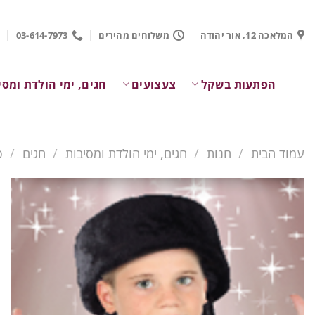
Ski
t
המלאכה 12, אור יהודה
משלוחים מהירים
03-614-7973
conten
הפתעות בשקל
צעצועים
חגים, ימי הולדת ומסי
עמוד הבית
/
חנות
/
חגים, ימי הולדת ומסיבות
/
חגים
/
פ