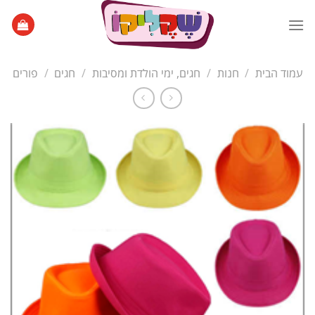
Ski
t
conten
עמוד הבית
/
חנות
/
חגים, ימי הולדת ומסיבות
/
חגים
/
פורים