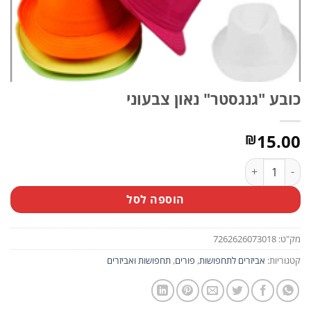
כובע "גנגסטר" נאון צבעוני
15.00
₪
כמות של כובע ''גנגסטר'' נאון צבעוני
הוספה לסל
מק"ט:
7262626073018
קטגוריות:
אביזרים לתחפושות
,
פורים
,
תחפושות ואביזרים