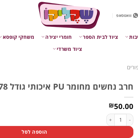
וואטסאפ
בות
ציוד לבית הספר
חומרי יצירה
משחקי קופסא
ציוד משרדי
ורים
חרב נחשים מחומר PU איכותי גודל 78 ס"מ
50.00
₪
כמות של חרב נחשים מחומר PU איכותי גודל 78 ס"מ
הוספה לסל