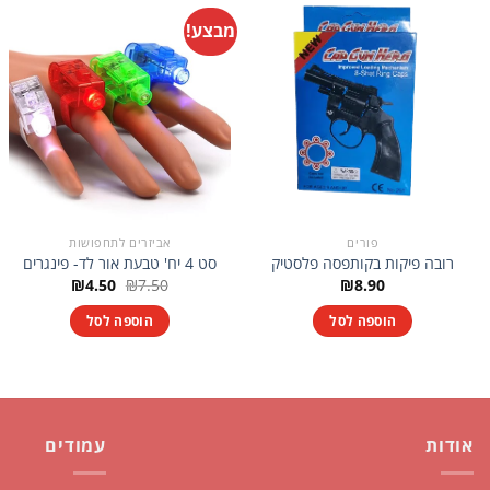
מבצע!
פורים
אביזרים לתחפושות
רובה פיקות בקותפסה פלסטיק
סט 4 יח' טבעת אור לד- פינגרים
המחיר
המחיר
₪
4.50
₪
7.50
₪
8.90
המקורי
הנוכחי
היה:
הוא:
הוספה לסל
הוספה לסל
₪4.50.
₪7.50.
אודות
עמודים