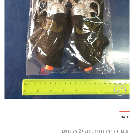
תיאור
זוג נרתיקי אקדח+חגורה +2 אקדחים