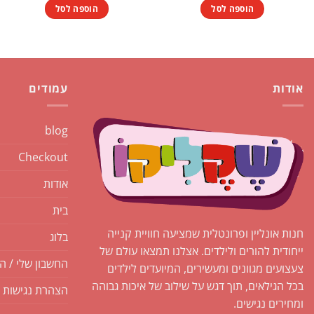
היה:
הוא:
הוספה לסל
הוספה לסל
₪40.00.
₪45.00.
אודות
עמודים
blog
Checkout
אודות
בית
חנות אונליין ופרונטלית שמציעה חוויית קנייה
בלוג
ייחודית להורים ולילדים. אצלנו תמצאו עולם של
החשבון שלי / ה
צעצועים מגוונים ומעשירים, המיועדים לילדים
בכל הגילאים, תוך דגש על שילוב של איכות גבוהה
הצהרת נגישות
ומחירים נגישים.