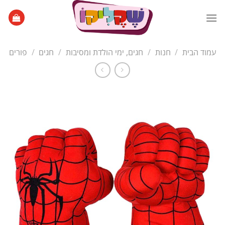
Ski
t
conten
עמוד הבית
/
חנות
/
חגים, ימי הולדת ומסיבות
/
חגים
/
פורים