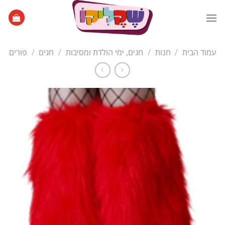
Ski
t
conten
עמוד הבית
/
חנות
/
חגים, ימי הולדת ומסיבות
/
חגים
/
פורים