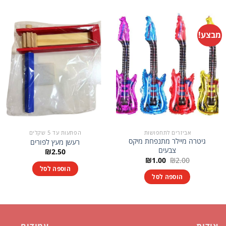
מבצע!
אביזרים לתחפושות
הפתעות עד 5 שקלים
גיטרה מיילר מתנפחת מיקס
רעשן מעץ לפורים
צבעים
₪
2.50
המחיר
המחיר
₪
1.00
₪
2.00
המקורי
הנוכחי
הוספה לסל
היה:
הוא:
הוספה לסל
₪1.00.
₪2.00.