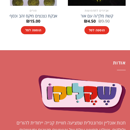
אביזרים לתחפושות
פורים
קשת מלך/ה עם אור
אבקת נצנצים מיקס זהב וכסף
המחיר
המחיר
₪
15.00
₪
4.50
₪
9.90
המקורי
הנוכחי
היה:
הוא:
הוספה לסל
הוספה לסל
₪4.50.
₪9.90.
אודות
חנות אונליין ופרונטלית שמציעה חוויית קנייה ייחודית להורים