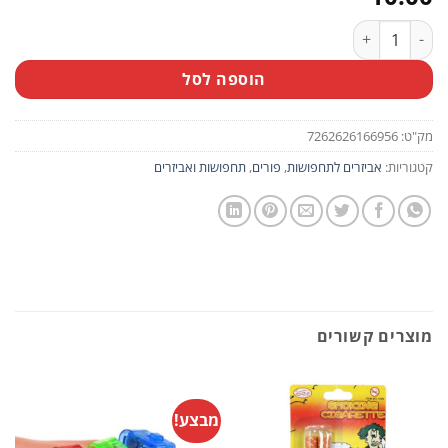
כמות של גרביון ירכית חום נקודות לבנות במבי
הוספה לסל
מק"ט:
7262626166956
קטגוריות:
אביזרים לתחפושות
,
פורים
,
תחפושות ואביזרים
מוצרים קשורים
מבצע!