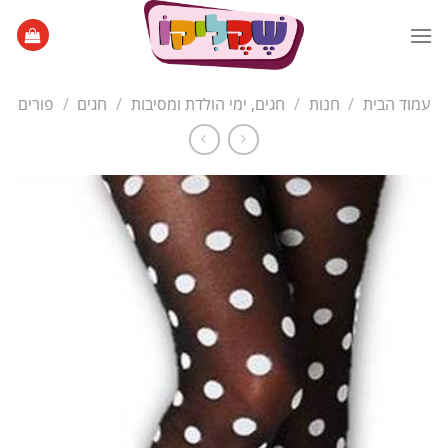
Ski
t
conten
עמוד הבית
/
חנות
/
חגים, ימי הולדת ומסיבות
/
חגים
/
פורים