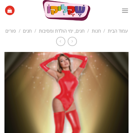
Ski
t
conten
עמוד הבית
/
חנות
/
חגים, ימי הולדת ומסיבות
/
חגים
/
פורים