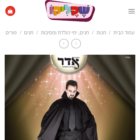
Ski
t
conten
עמוד הבית
/
חנות
/
חגים, ימי הולדת ומסיבות
/
חגים
/
פורים