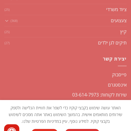
ציוד משרדי
(25)
צעצועים
(368)
קיץ
(25)
תיקים לגן ילדים
(27)
יצירת קשר
פייסבוק
אינסטגרם
שירות לקוחות: 03-614-7973
האתר עושה שימוש בקבצי קוקיז כדי לשפר את חוויית הגלישה ולספק
שירותים מותאמים אישית. בהמשך השימוש באתר אתה מסכים לשימוש
בקבצי קוקיז. למידע נוסף, עיין במדיניות הפרטיות שלנו.
כל הזכויות שמורות2026 ©
שקליקו
| נבנה ומנוהל על ידי
WEmanage -