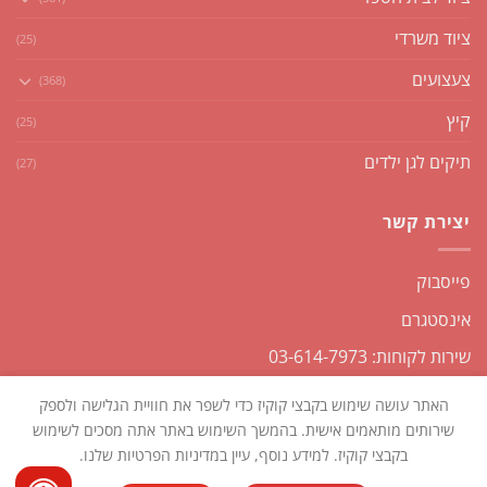
ציוד משרדי
(25)
צעצועים
(368)
קיץ
(25)
תיקים לגן ילדים
(27)
יצירת קשר
פייסבוק
אינסטגרם
שירות לקוחות: 03-614-7973
האתר עושה שימוש בקבצי קוקיז כדי לשפר את חוויית הגלישה ולספק
שירותים מותאמים אישית. בהמשך השימוש באתר אתה מסכים לשימוש
בקבצי קוקיז. למידע נוסף, עיין במדיניות הפרטיות שלנו.
כל הזכויות שמורות2026 ©
שקליקו
| נבנה ומנוהל על ידי
WEmanage -