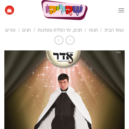
Ski
t
conten
עמוד הבית
/
חנות
/
חגים, ימי הולדת ומסיבות
/
חגים
/
פורים