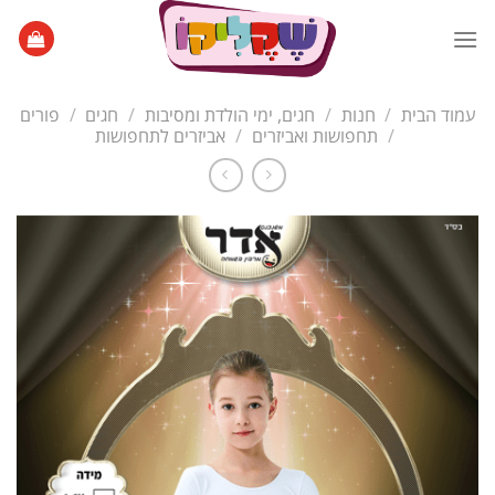
Ski
t
conten
עמוד הבית
/
חנות
/
חגים, ימי הולדת ומסיבות
/
חגים
/
פורים
/
תחפושות ואביזרים
/
אביזרים לתחפושות