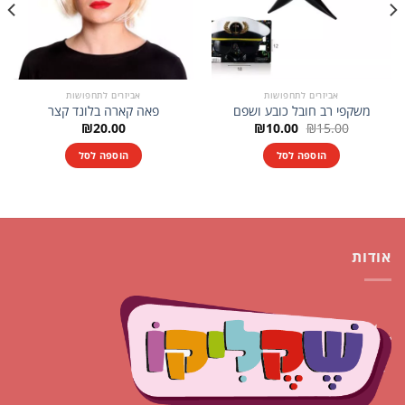
אביזרים לתחפושות
אביזרים לתחפושות
משקפי רב חובל כובע ושפם
פאה קארה בלונד קצר
המחיר
המחיר
₪
20.00
₪
10.00
₪
15.00
המקורי
הנוכחי
היה:
הוא:
הוספה לסל
הוספה לסל
₪10.00.
₪15.00.
אודות