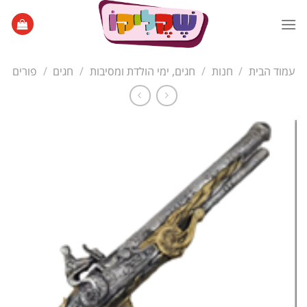
Ski
t
conten
עמוד הבית
/
חנות
/
חגים, ימי הולדת ומסיבות
/
חגים
/
פורים