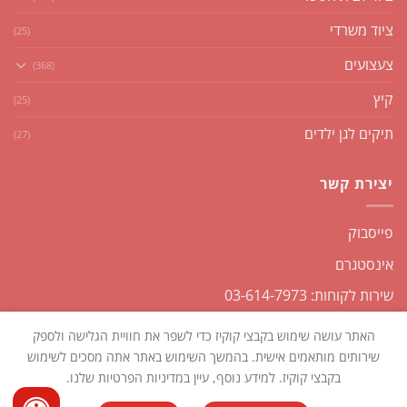
ציוד משרדי
(25)
צעצועים
(368)
קיץ
(25)
תיקים לגן ילדים
(27)
יצירת קשר
פייסבוק
אינסטגרם
שירות לקוחות: 03-614-7973
האתר עושה שימוש בקבצי קוקיז כדי לשפר את חוויית הגלישה ולספק
שירותים מותאמים אישית. בהמשך השימוש באתר אתה מסכים לשימוש
בקבצי קוקיז. למידע נוסף, עיין במדיניות הפרטיות שלנו.
כל הזכויות שמורות2026 ©
שקליקו
| נבנה ומנוהל על ידי
WEmanage -