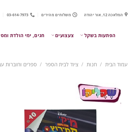
Ski
t
המלאכה 12, אור יהודה
משלוחים מהירים
03-614-7973
conten
הפתעות בשקל
צעצועים
חגים, ימי הולדת ומסי
עמוד הבית
/
חנות
/
ציוד לבית הספר
/
ספרים וחוברות עב