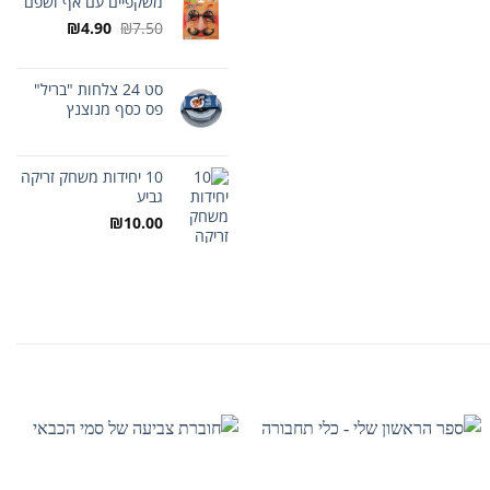
משקפיים עם אף ושפם
המחיר
המחיר
₪
4.90
₪
7.50
המקורי
הנוכחי
היה:
הוא:
₪7.50.
סט 24 צלחות "בריל"
₪4.90.
פס כסף מנוצנץ
10 יחידות משחק זריקה
גביע
₪
10.00