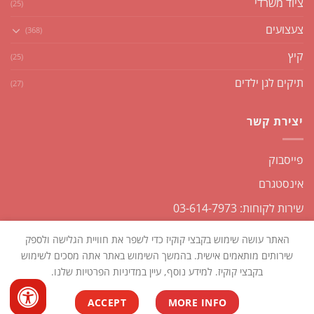
ציוד משרדי
(25)
צעצועים
(368)
קיץ
(25)
תיקים לגן ילדים
(27)
יצירת קשר
פייסבוק
אינסטגרם
שירות לקוחות: 03-614-7973
האתר עושה שימוש בקבצי קוקיז כדי לשפר את חוויית הגלישה ולספק
שירותים מותאמים אישית. בהמשך השימוש באתר אתה מסכים לשימוש
בקבצי קוקיז. למידע נוסף, עיין במדיניות הפרטיות שלנו.
כל הזכויות שמורות2026 ©
שקליקו
| נבנה ומנוהל על ידי
WEmanage -
ACCEPT
MORE INFO
ניהול אתרים