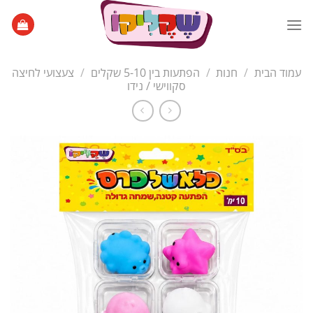
Ski
t
conten
עמוד הבית
/
חנות
/
הפתעות בין 5-10 שקלים
/
צעצועי לחיצה
סקווישי / נידו