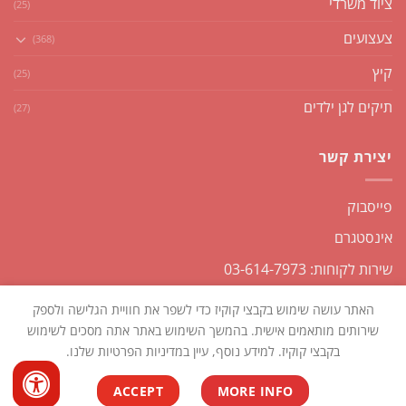
ציוד משרדי
(25)
צעצועים
(368)
קיץ
(25)
תיקים לגן ילדים
(27)
יצירת קשר
פייסבוק
אינסטגרם
שירות לקוחות: 03-614-7973
האתר עושה שימוש בקבצי קוקיז כדי לשפר את חוויית הגלישה ולספק
שירותים מותאמים אישית. בהמשך השימוש באתר אתה מסכים לשימוש
בקבצי קוקיז. למידע נוסף, עיין במדיניות הפרטיות שלנו.
כל הזכויות שמורות2026 ©
שקליקו
| נבנה ומנוהל על ידי
WEmanage -
ACCEPT
MORE INFO
ניהול אתרים