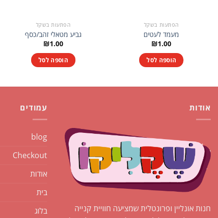
הפתעות בשקל
הפתעות בשקל
מעמד לעטים
גביע מטאלי זהב/כסף
₪
1.00
₪
1.00
הוספה לסל
הוספה לסל
אודות
עמודים
blog
Checkout
אודות
בית
חנות אונליין ופרונטלית שמציעה חוויית קנייה
בלוג