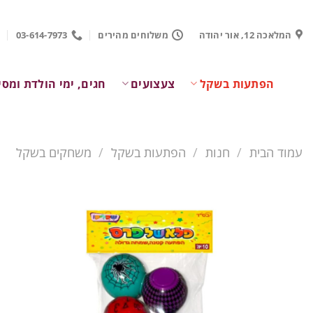
Ski
t
המלאכה 12, אור יהודה
משלוחים מהירים
03-614-7973
conten
הפתעות בשקל
צעצועים
חגים, ימי הולדת ומסי
עמוד הבית
/
חנות
/
הפתעות בשקל
/
משחקים בשקל