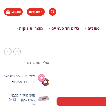
התחברות
0.00
₪
פאזלים
כלים חד פעמיים
מוצרי תינוקות
אולי תאהב גם
גלגל ים 90 סמ- דונטאס
המחיר
המחיר
₪
19.90
₪
35.00
המקורי
הנוכחי
היה:
הוא:
₪19.90.
₪35.00.
מגש לאירוח מלבני
קשיח שקוף | 9x13
אינץ