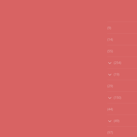
(9)
(14)
(55)
(254)
(19)
(29)
(150)
(44)
(49)
(97)