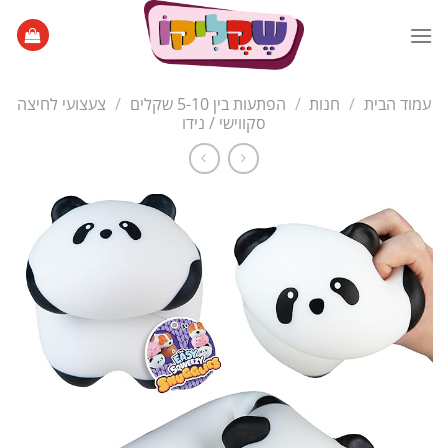
Ski
t
conten
עמוד הבית
/
חנות
/
הפתעות בין 5-10 שקלים
/
צעצועי לחיצה
סקווישי / נידו